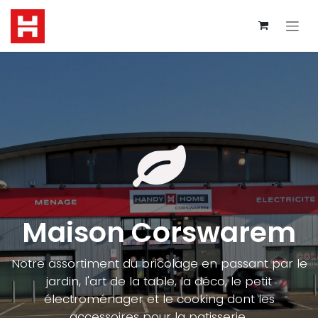
Se rendre au contenu
Maison Corswarem
Notre assortiment du bricolage en passant par le
jardin, l'art de la table, la déco, le petit
électroménager et le cooking dont les
accessoires pour la patisserie