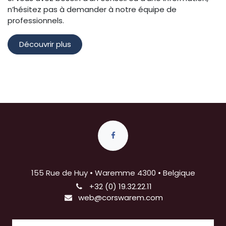
Droguerie
Retrouvez tous les
produits de nettoyage
que vous
recherchez dans notre espace
droguerie
.
Des
produits à base d’acide pour des nettoyages
en profondeur
sont également disponibles ainsi que
des
produits chimiques
. Des
mini sacs de ciment et
de plâtre
sont à votre disposition sur simple demande.
Si vous avez besoin d’un conseil ou d’une information,
n’hésitez pas à demander à notre équipe de
professionnels.
Découvrir plus