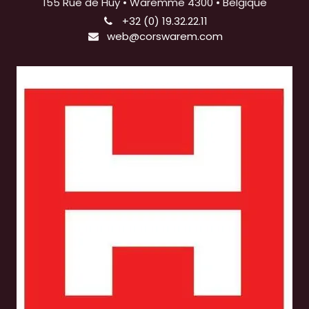
155 Rue de Huy • Waremme 4300 • Belgique
+32 (0) 19.32.22.11
web@corswarem.com